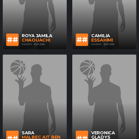
ROYA JAMILA
CAMILIA
##
##
CHAOUACHI
ESSAHIMI
SAISON : 2025-2026
SAISON : 2025-2026
SARA
VERONICA
##
##
MALBEC AIT BEN
GLADYS